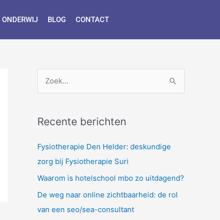
 ONDERWIJ
BLOG
CONTACT
Z
o
e
Recente berichten
k
n
Fysiotherapie Den Helder: deskundige
a
zorg bij Fysiotherapie Suri
a
Waarom is hotelschool mbo zo uitdagend?
r
De weg naar online zichtbaarheid: de rol
:
van een seo/sea-consultant