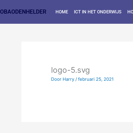
Ga
naar
OBAODENHELDER
HOME
ICT IN HET ONDERWIJS
HO
de
inhoud
logo-5.svg
Door
Harry
/
februari 25, 2021