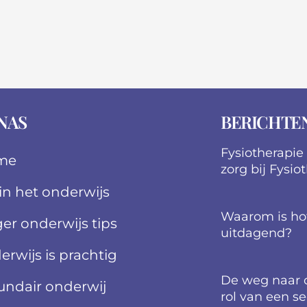
NAS
BERICHTE
Fysiotherapie
me
zorg bij Fysio
 in het onderwijs
Waarom is ho
er onderwijs tips
uitdagend?
erwijs is prachtig
De weg naar o
undair onderwij
rol van een s