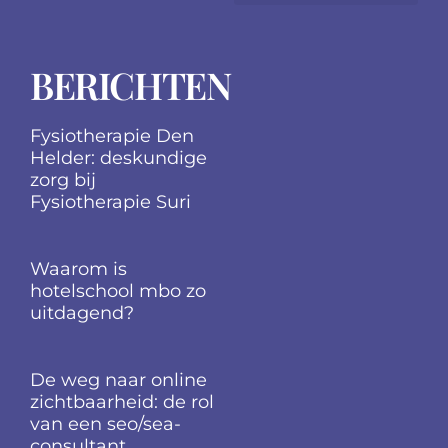
ICT in het onderwijs
Hoger onderwijs tips
onderwijs is prachtig
secundair onderwij
BERICHTEN
Fysiotherapie Den
Helder: deskundige
zorg bij
Fysiotherapie Suri
Waarom is
hotelschool mbo zo
uitdagend?
De weg naar online
zichtbaarheid: de rol
van een seo/sea-
consultant