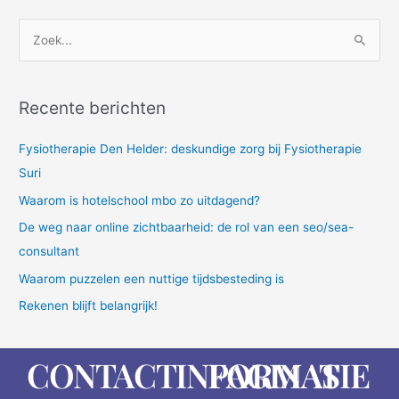
Z
o
e
Recente berichten
k
n
Fysiotherapie Den Helder: deskundige zorg bij Fysiotherapie
a
Suri
a
Waarom is hotelschool mbo zo uitdagend?
r
De weg naar online zichtbaarheid: de rol van een seo/sea-
:
consultant
Waarom puzzelen een nuttige tijdsbesteding is
Rekenen blijft belangrijk!
CONTACTINFORMATIE
PAGINAS