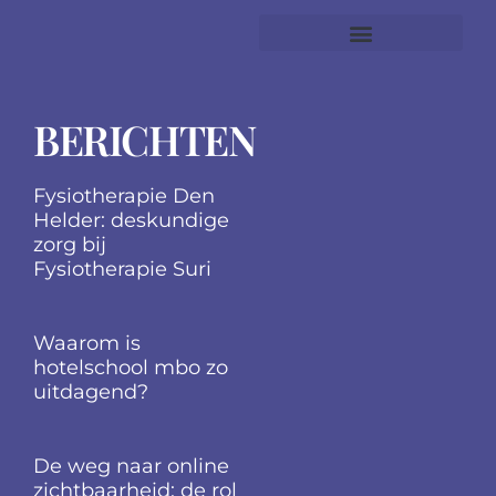
ICT in het onderwijs
Hoger onderwijs tips
onderwijs is prachtig
secundair onderwij
BERICHTEN
Fysiotherapie Den
Helder: deskundige
zorg bij
Fysiotherapie Suri
Waarom is
hotelschool mbo zo
uitdagend?
De weg naar online
zichtbaarheid: de rol