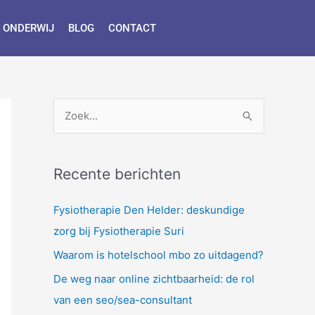
 ONDERWIJ
BLOG
CONTACT
Z
o
e
Recente berichten
k
n
Fysiotherapie Den Helder: deskundige
a
zorg bij Fysiotherapie Suri
a
Waarom is hotelschool mbo zo uitdagend?
r
De weg naar online zichtbaarheid: de rol
:
van een seo/sea-consultant