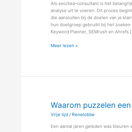
Als seo/sea-consultant is het belang
de
analyse uit te voeren. Dit proces begi
rol
die aansluiten bij de doelen van je kla
van
hun doelgroep gebruikt bij het zoeken 
een
Keyword Planner, SEMrush en Ahrefs [
seo/sea-
consultant
Meer lezen »
Waarom
Waarom puzzelen een n
puzzelen
Vrije tijd
/
Renelobbe
een
nuttige
Een aantal jaren geleden was kleuren 
tijdsbesteding