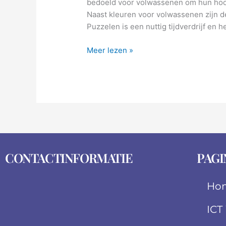
bedoeld voor volwassenen om hun hoo
is
Naast kleuren voor volwassenen zijn de
Puzzelen is een nuttig tijdverdrijf en h
Meer lezen »
CONTACTINFORMATIE
PAGI
Ho
ICT