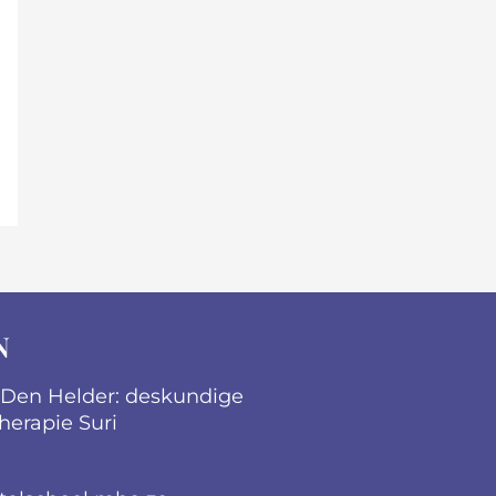
N
 Den Helder: deskundige
therapie Suri