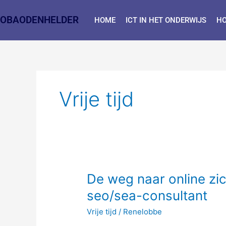
Ga
naar
OBAODENHELDER
HOME
ICT IN HET ONDERWIJS
HO
de
inhoud
Vrije tijd
De
De weg naar online zic
weg
seo/sea-consultant
naar
Vrije tijd
/
Renelobbe
online
zichtbaarheid: